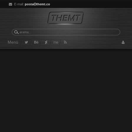
E-mail:
posta
themt.co
me
Menü