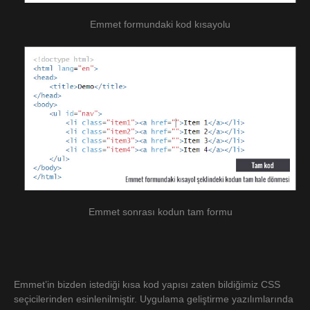
Emmet formundaki kod kısayolu
Emmet sonrası kodun tam formu
Emmet’in bizden istediği kısa kod yapısı zaten bildiğimiz CSS
seçicilerinden esinlenilmiştir. Uygulama geliştirme yazılımlarında