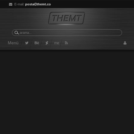
E-mail:
posta
themt.co
me
Menü