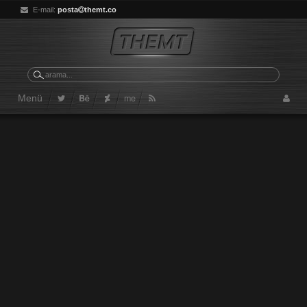
E-mail:
posta
themt.co
me
Menü