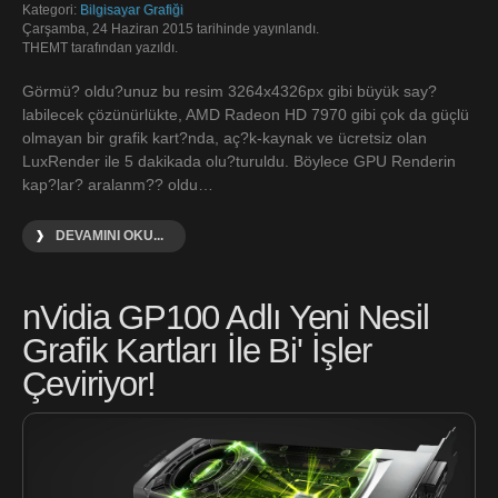
Kategori:
Bilgisayar Grafiği
Çarşamba, 24 Haziran 2015 tarihinde yayınlandı.
THEMT tarafından yazıldı.
Görmü? oldu?unuz bu resim 3264x4326px gibi büyük say?
labilecek çözünürlükte, AMD Radeon HD 7970 gibi çok da güçlü
olmayan bir grafik kart?nda, aç?k-kaynak ve ücretsiz olan
LuxRender ile 5 dakikada olu?turuldu. Böylece GPU Renderin
kap?lar? aralanm?? oldu…
DEVAMINI OKU...
nVidia GP100 Adlı Yeni Nesil
Grafik Kartları İle Bi' İşler
Çeviriyor!