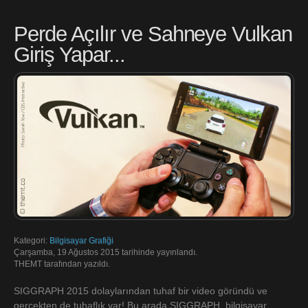
Perde Açılır ve Sahneye Vulkan
Giriş Yapar...
Kategori:
Bilgisayar Grafiği
Çarşamba, 19 Ağustos 2015 tarihinde yayınlandı.
THEMT tarafından yazıldı.
SIGGRAPH 2015 dolaylarından tuhaf bir video göründü ve
gerçekten de tuhaflık var! Bu arada SIGGRAPH, bilgisayar