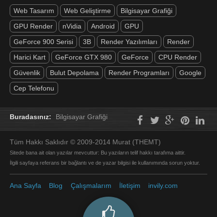
Web Tasarım
Web Geliştirme
Bilgisayar Grafiği
GPU Render
nVidia
Android
GPU
GeForce 900 Serisi
3B
Render Yazılımları
Render
Harici Kart
GeForce GTX 980
GeForce
CPU Render
Güvenlik
Bulut Depolama
Render Programları
Google
Cep Telefonu
Buradasınız:
Bilgisayar Grafiği
Tüm Hakkı Saklıdır © 2009-2014 Murat (THEMT)
Sitede bana ait olan yazılar mevcuttur: Bu yazıların telif hakkı tarafıma aittir.
İlgili sayfaya referans bir bağlantı ve de yazar bilgisi ile kullanımında sorun yoktur.
Ana Sayfa
Blog
Çalışmalarım
İletişim
invily.com