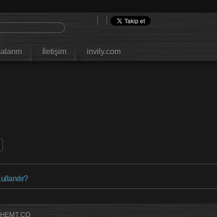
alarım
İletişim
invily.com
llanılır?
THEMT.CO