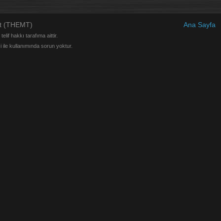
at (THEMT)
Ana Sayfa
elif hakkı tarafıma aittir.
si ile kullanımında sorun yoktur.