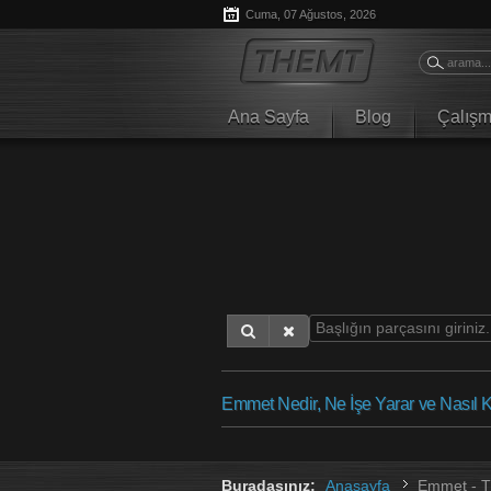
Cuma,
07
Ağustos,
2026
Ana Sayfa
Blog
Çalışm
Emmet Nedir, Ne İşe Yarar ve Nasıl Ku
Buradasınız:
Anasayfa
Emmet - 