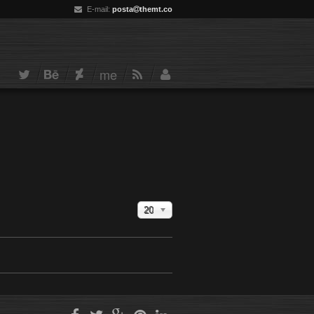
E-mail:
posta
themt.co
me
20