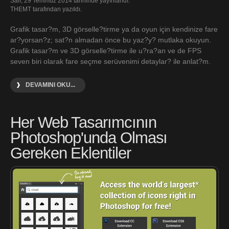
Salı, 29 Temmuz 2014 tarihinde yayınlandı.
THEMT tarafından yazıldı.
Grafik tasar?m, 3D görselle?tirme ya da oyun için kendinize fare
ar?yorsan?z; sat?n almadan önce bu yaz?y? mutlaka okuyun.
Grafik tasar?m ve 3D görselle?tirme ile u?ra?an ve de FPS
seven biri olarak fare seçme serüvenimi detaylar? ile anlat?m.
DEVAMINI OKU...
Her Web Tasarımcının
Photoshop'unda Olması
Gereken Eklentiler