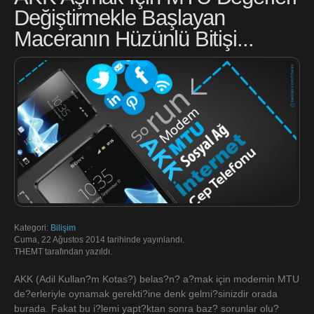
Değiştirmekle Başlayan
Maceranın Hüzünlü Bitişi...
Kategori:
Bilişim
Cuma, 22 Ağustos 2014 tarihinde yayınlandı.
THEMT tarafından yazıldı.
AKK (Adil Kullan?m Kotas?) belas?n? a?mak için modemin MTU
de?erleriyle oynamak gerekti?ine denk gelmi?sinizdir orada
burada. Fakat bu i?lemi yapt?ktan sonra baz? sorunlar olu?