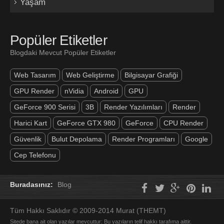
Yaşam
Popüler Etiketler
Blogdaki Mevcut Popüler Etiketler
Web Tasarım
Web Geliştirme
Bilgisayar Grafiği
GPU Render
nVidia
Android
GPU
GeForce 900 Serisi
3B
Render Yazılımları
Render
Harici Kart
GeForce GTX 980
GeForce
CPU Render
Güvenlik
Bulut Depolama
Render Programları
Google
Cep Telefonu
Buradasınız:
Blog
Tüm Hakkı Saklıdır © 2009-2014 Murat (THEMT)
Sitede bana ait olan yazılar mevcuttur: Bu yazıların telif hakkı tarafıma aittir.