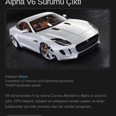
Alpha V6 Sürümü Çıktı
Kategori:
Bilişim
Cumartesi, 07 Haziran 2014 tarihinde yayınlandı.
THEMT tarafından yazıldı.
A5 sürümünden 9 ay sonra Corona Render'in Alpha 6 sürümü
çıktı. CPU tabanlı, biased ve unbiased render yapan ve ticari
kullanımlar için bile ücretsiz olan bir render programı.