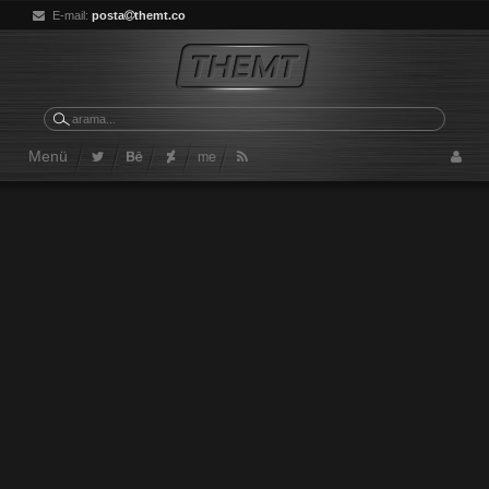
E-mail:
posta
themt.co
me
Menü