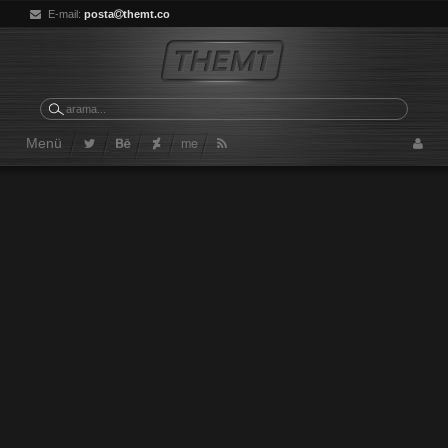
E-mail:
posta
themt.co
me
Menü